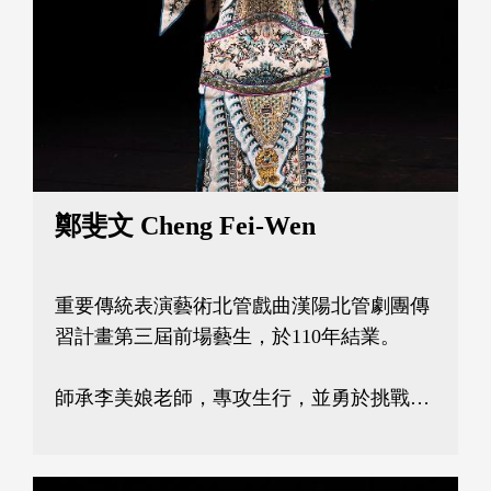
鄭斐文 Cheng Fei-Wen
重要傳統表演藝術北管戲曲漢陽北管劇團傳
習計畫第三屆前場藝生，於110年結業。

師承李美娘老師，專攻生行，並勇於挑戰多
樣角色。92年於北投歌仔戲研習班開始學
戲，100年甫成為專職戲曲演員，並在數年
間累積千餘場演出經驗， 105年起成為漢陽