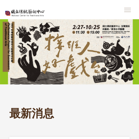
跳
到
展
主
開/
要
摺
內
疊
容
選
區
單
塊
接
班
人
最新消息
好
戲
台