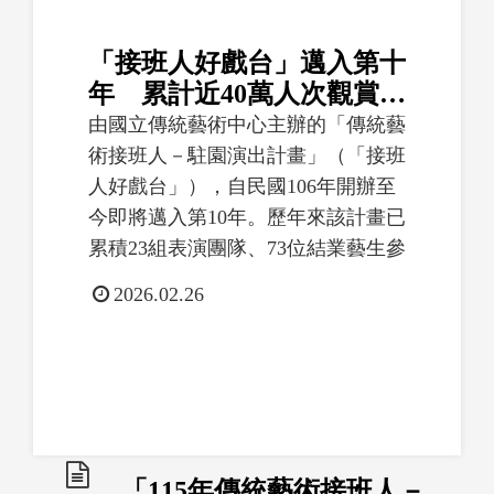
「接班人好戲台」邁入第十
年　累計近40萬人次觀賞 2
月27日起16組團隊、376場
由國立傳統藝術中心主辦的「傳統藝
演出　持續展現傳統藝術經
術接班人－駐園演出計畫」（「接班
典魅力
人好戲台」），自民國106年開辦至
今即將邁入第10年。歷年來該計畫已
累積23組表演團隊、73位結業藝生參
與，共完成3,516場演出，吸引...
時
2026.02.26
間
起
迄
「115年傳統藝術接班人－駐園演出計畫」審查結果公告