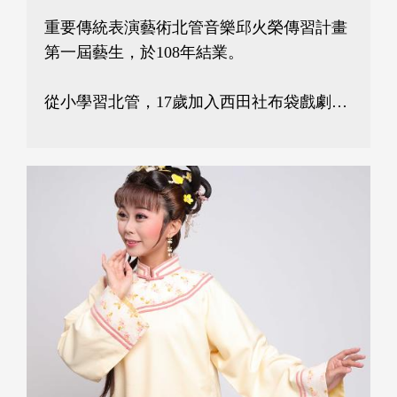
重要傳統表演藝術北管音樂邱火榮傳習計畫
第一屆藝生，於108年結業。

從小學習北管，17歲加入西田社布袋戲劇團
接觸布袋戲，19歲進入亦宛然掌中劇團學
藝，開啟了職業傳統樂師生涯。84年正式拜
入北管大師邱火榮門下，87年加入河洛歌子
戲團，向呂永輝先生學習京劇，從此在布袋
戲、北管、歌仔戲等各劇種中展現身手。
