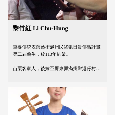
黎竹紅 Li Chu-Hung
重要傳統表演藝術滿州民謠張日貴傳習計畫
第二屆藝生，於113年結業。

苗栗客家人，後嫁至屏東縣滿州鄉港仔村。
曾任中科院文書管理、第18、19屆港仔村
長。擔任村長後，方覺滿州民謠為重要地方
文化無形資產，經過更深入研究，常因和各
社區的互動，將滿州民謠和縣內外其它社區
分享，深獲好評。101年帶領港仔社區參與
恆春民謠節民謠大賽，獲得創意組佳績。
