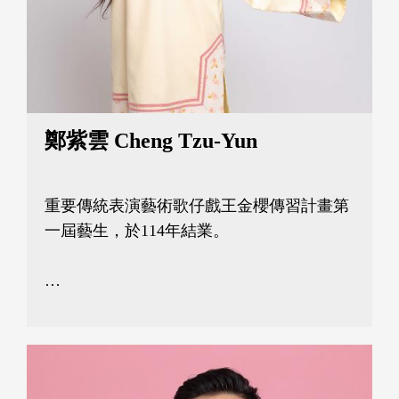
鄭紫雲 Cheng Tzu-Yun
重要傳統表演藝術歌仔戲王金櫻傳習計畫第
一屆藝生，於114年結業。

畢業於國立臺灣戲曲學院歌仔戲學系，工花
旦、刀馬旦。目前為自由戲曲演員。

曾加入唐美雲歌仔戲團、大稻埕戲苑附設青