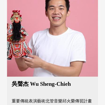
年歌仔戲團。

107年獲臺灣中國文藝協會獎章戲劇獎；107
年及112年分別以《佘太君掛帥》及《文武
天香》入圍傳藝金曲獎；113年獲第 5屆傳藝
金曲獎最佳青年演員獎。113年代表臺灣歌
仔戲參加巴黎文化奧運。

吳聲杰 Wu Sheng-Chieh
重要傳統表演藝術北管音樂邱火榮傳習計畫