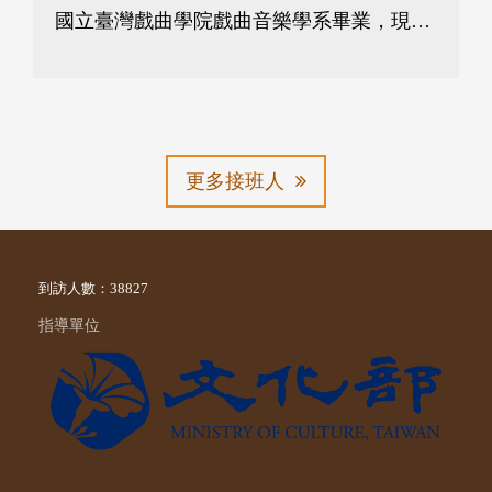
國立臺灣戲曲學院戲曲音樂學系畢業，現就
讀臺北藝術大學傳統音樂學系碩士班。108
年起為民權歌劇團駐團演訓後場習藝生。曾
參與尚和歌仔戲劇團、一心歌劇團、薪傳歌
仔戲劇團、秀琴歌劇團、李靜芳歌仔戲團、
小西園第四代掌中劇團、陳錫煌傳統掌中劇
更多接班人
團、TCO青年國樂團等各大劇團公演演出。

到訪人數：38827
指導單位